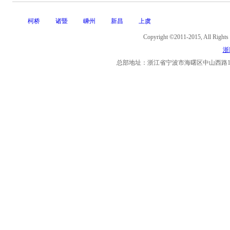
柯桥
诸暨
嵊州
新昌
上虞
Copyright ©2011-2015, Al
浙I
总部地址：浙江省宁波市海曙区中山西路11号海曙