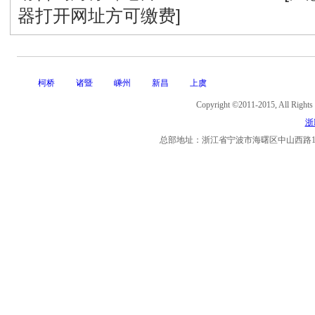
器打开网址方可缴费]
柯桥
诸暨
嵊州
新昌
上虞
Copyright ©2011-2015, Al
浙I
总部地址：浙江省宁波市海曙区中山西路11号海曙