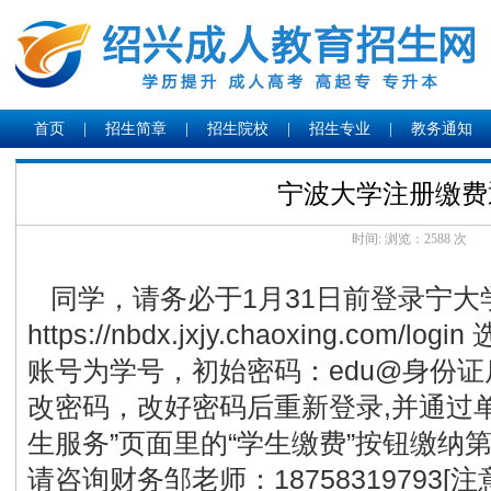
首页
|
招生简章
|
招生院校
|
招生专业
|
教务通知
宁波大学注册缴费
时间: 浏览：
2588 次
同学，请务必于1月31日前登录宁大
https://nbdx.jxjy.chaoxing.com/
账号为学号，初始密码：edu@身份
改密码，改好密码后重新登录,并通过
生服务”页面里的“学生缴费”按钮缴纳
请咨询财务邹老师：18758319793